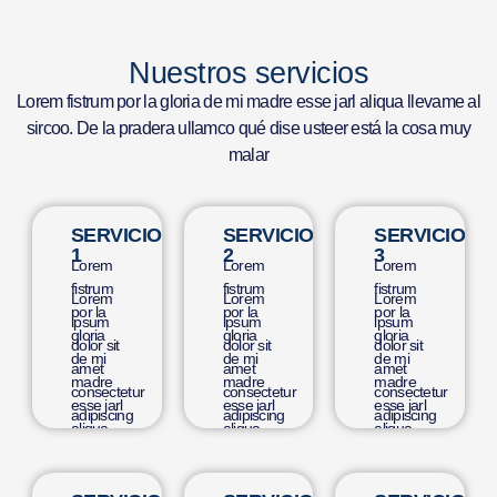
Nuestros servicios
Lorem fistrum por la gloria de mi madre esse jarl aliqua llevame al
sircoo. De la pradera ullamco qué dise usteer está la cosa muy
malar
SERVICIO
SERVICIO
SERVICIO
1
2
3
Lorem
Lorem
Lorem
fistrum
fistrum
fistrum
Lorem
Lorem
Lorem
por la
por la
por la
ipsum
ipsum
ipsum
gloria
gloria
gloria
dolor sit
dolor sit
dolor sit
de mi
de mi
de mi
amet
amet
amet
madre
madre
madre
consectetur
consectetur
consectetur
esse jarl
esse jarl
esse jarl
adipiscing
adipiscing
adipiscing
aliqua
aliqua
aliqua
elit
elit
elit
llevame
llevame
llevame
dolor
dolor
dolor
al
al
al